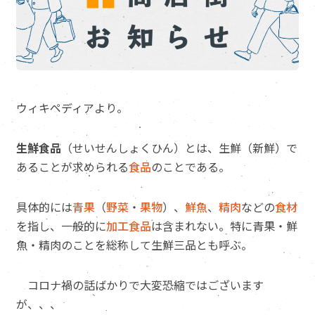
ウィキペディアより。
生鮮食品
（せいせんしょくひん）とは、生鮮（新鮮）で
あることが求められる
食品
のことである。
具体的には
青果
（
野菜
・
果物
）、
鮮魚
、
精肉
などの
食材
を指し、一般的に
加工食品
は含まれない。特に青果・鮮
魚・精肉のことを総称して生鮮三品とも呼ぶ。
コロナ禍の話ばかりで大変恐縮ではございます
が、、、